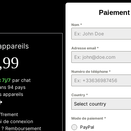
Paiement
Nom
*
appareils
Adresse email
*
,99
Numéro de téléphone
*
 7j/7
par chat
dans 94 pays
s appareils
Country
*
Select country
ffrement
Mode de paiement
*
 ni de connexion
PayPal
ait ? Remboursement